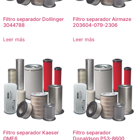
Filtro separador Dollinger
Filtro separador Airmaze
3044788
203604-079-2306
Leer más
Leer más
Filtro separador Kaeser
Filtro separador
OME6
Donaldson P53-8600