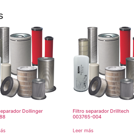
s
 separador Dollinger
Filtro separador Drilltech
88
003765-004
más
Leer más