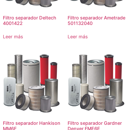
Filtro separador Deltech
Filtro separador Ametrade
4001422
501132040
Leer más
Leer más
Filtro separador Hankison
Filtro separador Gardner
MM6F
Denver FME6E