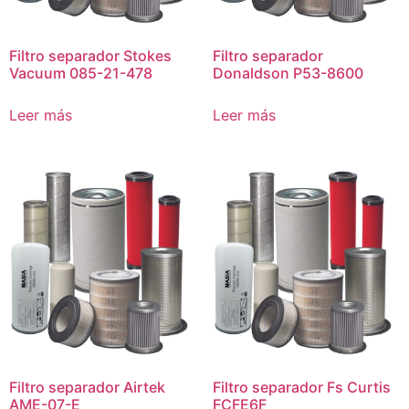
Filtro separador Stokes
Filtro separador
Vacuum 085-21-478
Donaldson P53-8600
Leer más
Leer más
Filtro separador Airtek
Filtro separador Fs Curtis
AME-07-E
FCFE6F