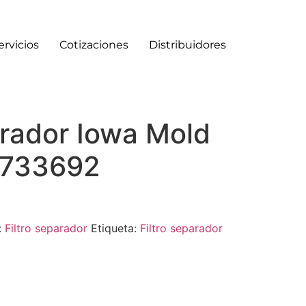
ervicios
Cotizaciones
Distribuidores
arador Iowa Mold
3733692
:
Filtro separador
Etiqueta:
Filtro separador