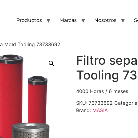
Productos
Marcas
Nosotros
S
owa Mold Tooling 73733692
Filtro sep
Tooling 7
4000 Horas / 6 meses
SKU:
73733692
Categoría
Brand:
MASIA