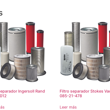
s
 separador Ingersoll Rand
Filtro separador Stokes V
012
085-21-478
más
Leer más