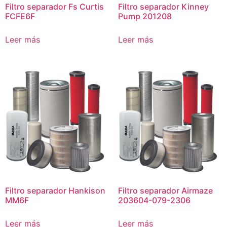
Filtro separador Fs Curtis
Filtro separador Kinney
FCFE6F
Pump 201208
Leer más
Leer más
Filtro separador Hankison
Filtro separador Airmaze
MM6F
203604-079-2306
Leer más
Leer más