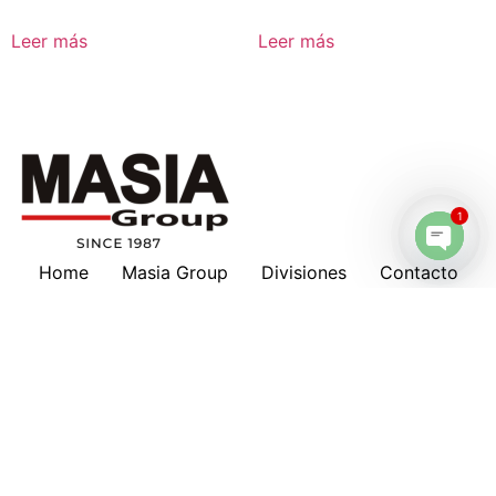
Leer más
Leer más
1
Home
Masia Group
Divisiones
Contacto
Open 
Masia en tu país
Nosotros
Marcas
Download
Servicios
Lubricantes
Cotizaciones
Historia
Suscripción a Boletines
Hankison
Deltech
Filtros Keltec
Compresores
Oportunidad de Trabajo