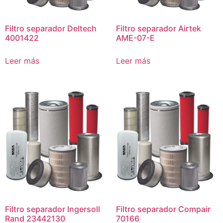
Filtro separador Deltech
Filtro separador Airtek
4001422
AME-07-E
Leer más
Leer más
Filtro separador Ingersoll
Filtro separador Compair
Rand 23442130
70166