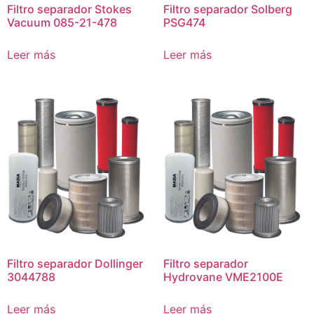
Filtro separador Stokes
Filtro separador Solberg
Vacuum 085-21-478
PSG474
Leer más
Leer más
Filtro separador Dollinger
Filtro separador
3044788
Hydrovane VME2100E
Leer más
Leer más