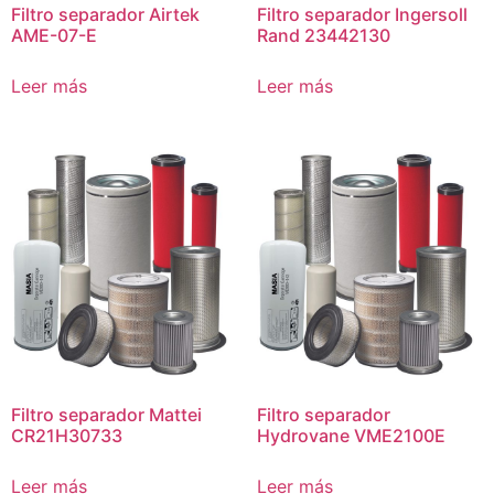
Filtro separador Airtek
Filtro separador Ingersoll
AME-07-E
Rand 23442130
Leer más
Leer más
Filtro separador Mattei
Filtro separador
CR21H30733
Hydrovane VME2100E
Leer más
Leer más