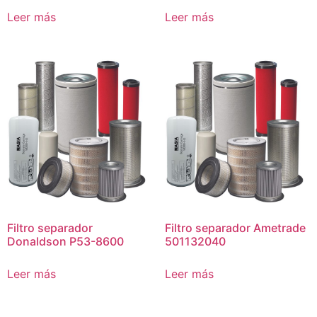
Leer más
Leer más
Filtro separador
Filtro separador Ametrade
Donaldson P53-8600
501132040
Leer más
Leer más