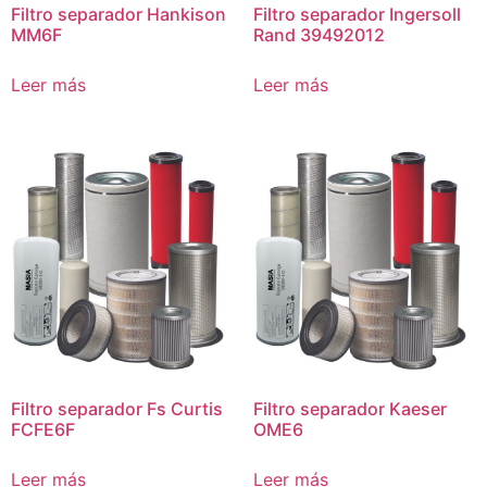
Filtro separador Hankison
Filtro separador Ingersoll
MM6F
Rand 39492012
Leer más
Leer más
Filtro separador Fs Curtis
Filtro separador Kaeser
FCFE6F
OME6
Leer más
Leer más