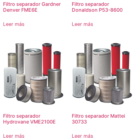
Filtro separador Gardner
Filtro separador
Denver FME6E
Donaldson P53-8600
Leer más
Leer más
Filtro separador
Filtro separador Mattei
Hydrovane VME2100E
30733
Leer más
Leer más