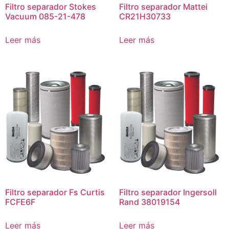
Filtro separador Stokes
Filtro separador Mattei
Vacuum 085-21-478
CR21H30733
Leer más
Leer más
Filtro separador Fs Curtis
Filtro separador Ingersoll
FCFE6F
Rand 38019154
Leer más
Leer más