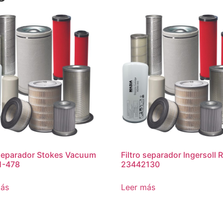
 separador Stokes Vacuum
Filtro separador Ingersoll 
1-478
23442130
más
Leer más