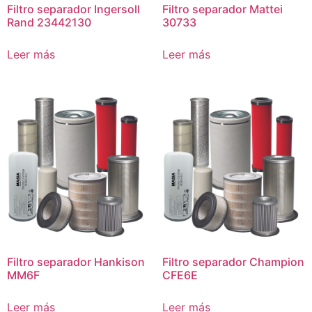
Filtro separador Ingersoll
Filtro separador Mattei
Rand 23442130
30733
Leer más
Leer más
Filtro separador Hankison
Filtro separador Champion
MM6F
CFE6E
Leer más
Leer más