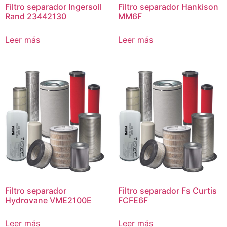
Filtro separador Ingersoll
Filtro separador Hankison
Rand 23442130
MM6F
Leer más
Leer más
Filtro separador
Filtro separador Fs Curtis
Hydrovane VME2100E
FCFE6F
Leer más
Leer más