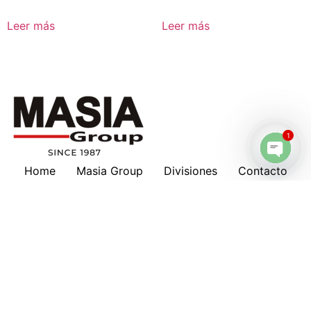
Leer más
Leer más
1
Home
Masia Group
Divisiones
Contacto
Open 
Masia en tu país
Nosotros
Marcas
Download
Servicios
Lubricantes
Cotizaciones
Historia
Suscripción a Boletines
Hankison
Deltech
Filtros Keltec
Compresores
Oportunidad de Trabajo