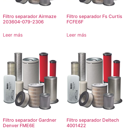
Filtro separador Airmaze
Filtro separador Fs Curtis
203604-079-2306
FCFE6F
Leer más
Leer más
Filtro separador Gardner
Filtro separador Deltech
Denver FME6E
4001422