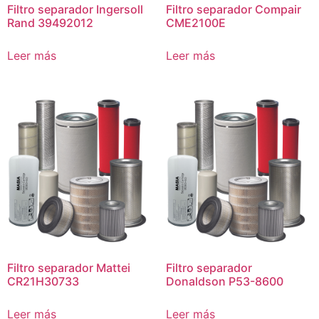
Filtro separador Ingersoll
Filtro separador Compair
Rand 39492012
CME2100E
Leer más
Leer más
Filtro separador Mattei
Filtro separador
CR21H30733
Donaldson P53-8600
Leer más
Leer más