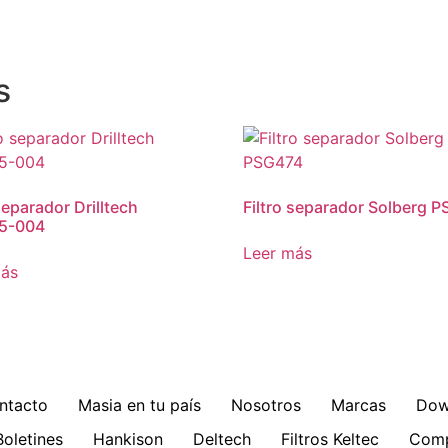
s
separador Drilltech
Filtro separador Solberg 
5-004
Leer más
más
ntacto
Masia en tu país
Nosotros
Marcas
Dow
Boletines
Hankison
Deltech
Filtros Keltec
Comp