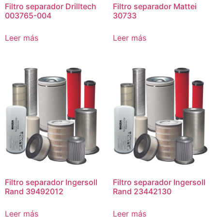
Filtro separador Drilltech
Filtro separador Mattei
003765-004
30733
Leer más
Leer más
Filtro separador Ingersoll
Filtro separador Ingersoll
Rand 39492012
Rand 23442130
Leer más
Leer más