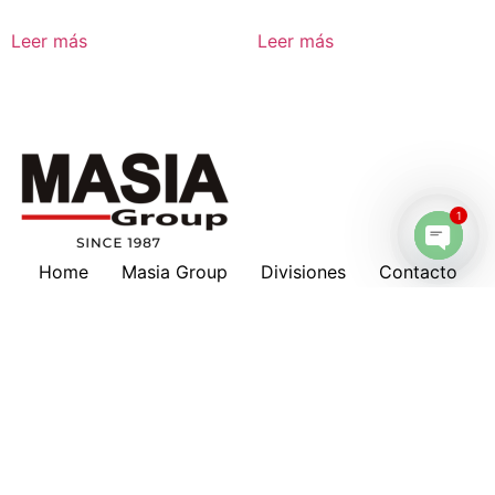
Leer más
Leer más
1
Home
Masia Group
Divisiones
Contacto
Open 
Masia en tu país
Nosotros
Marcas
Download
Servicios
Lubricantes
Cotizaciones
Historia
Suscripción a Boletines
Hankison
Deltech
Filtros Keltec
Compresores
Oportunidad de Trabajo