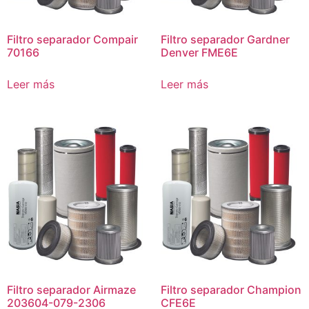
Filtro separador Compair
Filtro separador Gardner
70166
Denver FME6E
Leer más
Leer más
Filtro separador Airmaze
Filtro separador Champion
203604-079-2306
CFE6E