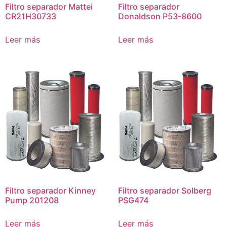
Filtro separador Mattei
Filtro separador
CR21H30733
Donaldson P53-8600
Leer más
Leer más
Filtro separador Kinney
Filtro separador Solberg
Pump 201208
PSG474
Leer más
Leer más