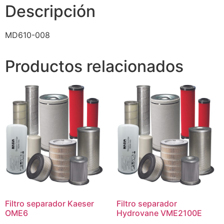
Descripción
MD610-008
Productos relacionados
Filtro separador Kaeser
Filtro separador
OME6
Hydrovane VME2100E