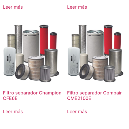
Leer más
Leer más
Filtro separador Champion
Filtro separador Compair
CFE6E
CME2100E
Leer más
Leer más