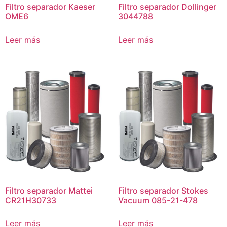
Filtro separador Kaeser
Filtro separador Dollinger
OME6
3044788
Leer más
Leer más
Filtro separador Mattei
Filtro separador Stokes
CR21H30733
Vacuum 085-21-478
Leer más
Leer más