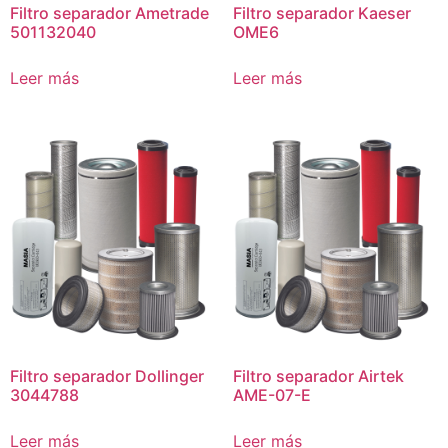
Filtro separador Ametrade
Filtro separador Kaeser
501132040
OME6
Leer más
Leer más
Filtro separador Dollinger
Filtro separador Airtek
3044788
AME-07-E
Leer más
Leer más