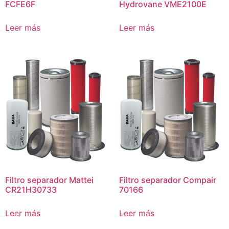
FCFE6F
Hydrovane VME2100E
Leer más
Leer más
Filtro separador Mattei
Filtro separador Compair
CR21H30733
70166
Leer más
Leer más