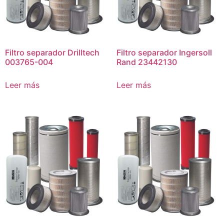
Filtro separador Drilltech
Filtro separador Ingersoll
003765-004
Rand 23442130
Leer más
Leer más