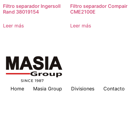
Filtro separador Ingersoll
Filtro separador Compair
Rand 38019154
CME2100E
Leer más
Leer más
Home
Masia Group
Divisiones
Contacto
Masia en tu país
Nosotros
Marcas
Download
Servicios
Lubricantes
Cotizaciones
Historia
Suscripción a Boletines
Hankison
Deltech
Filtros Keltec