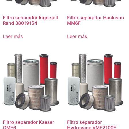
Filtro separador Ingersoll
Filtro separador Hankison
Rand 38019154
MM6F
Leer más
Leer más
Filtro separador Kaeser
Filtro separador
OME6
Hydrovane VME2100E