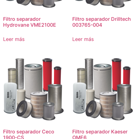
Filtro separador
Filtro separador Drilltech
Hydrovane VME2100E
003765-004
Leer más
Leer más
Filtro separador Ceco
Filtro separador Kaeser
1900-CS
OME6