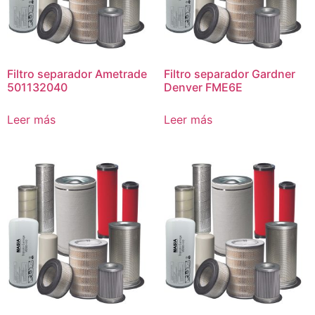
Filtro separador Ametrade
Filtro separador Gardner
501132040
Denver FME6E
Leer más
Leer más