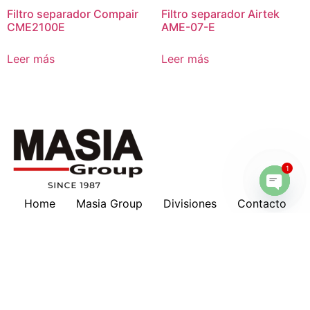
Filtro separador Compair
Filtro separador Airtek
CME2100E
AME-07-E
Leer más
Leer más
1
Home
Masia Group
Divisiones
Contacto
Open 
Masia en tu país
Nosotros
Marcas
Download
Servicios
Lubricantes
Cotizaciones
Historia
Suscripción a Boletines
Hankison
Deltech
Filtros Keltec