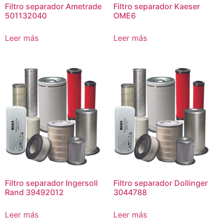
Filtro separador Ametrade
Filtro separador Kaeser
501132040
OME6
Leer más
Leer más
Filtro separador Ingersoll
Filtro separador Dollinger
Rand 39492012
3044788
Leer más
Leer más