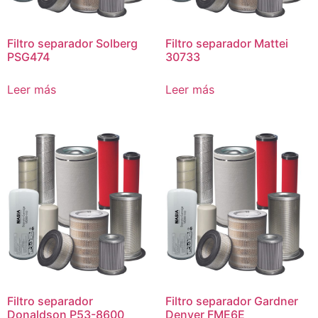
Filtro separador Solberg
Filtro separador Mattei
PSG474
30733
Leer más
Leer más
Filtro separador
Filtro separador Gardner
Donaldson P53-8600
Denver FME6E