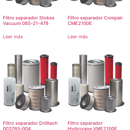
Filtro separador Stokes
Filtro separador Compair
Vacuum 085-21-478
CME2100E
Leer más
Leer más
Filtro separador Drilltech
Filtro separador
003765-004
Hydrovane VME2100E