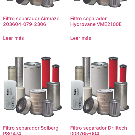
Filtro separador Airmaze
Filtro separador
203604-079-2306
Hydrovane VME2100E
Leer más
Leer más
Filtro separador Solberg
Filtro separador Drilltech
PSG474
003765-004