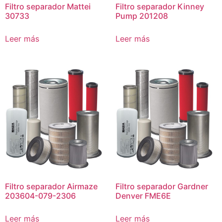
Filtro separador Mattei
Filtro separador Kinney
30733
Pump 201208
Leer más
Leer más
Filtro separador Airmaze
Filtro separador Gardner
203604-079-2306
Denver FME6E
Leer más
Leer más