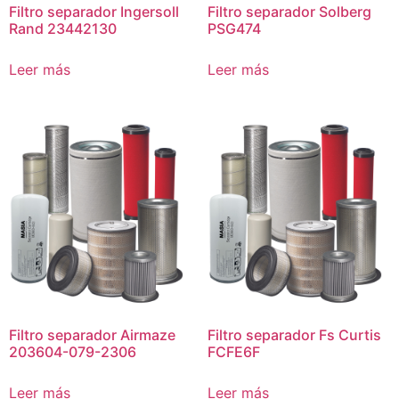
Filtro separador Ingersoll
Filtro separador Solberg
Rand 23442130
PSG474
Leer más
Leer más
Filtro separador Airmaze
Filtro separador Fs Curtis
203604-079-2306
FCFE6F
Leer más
Leer más