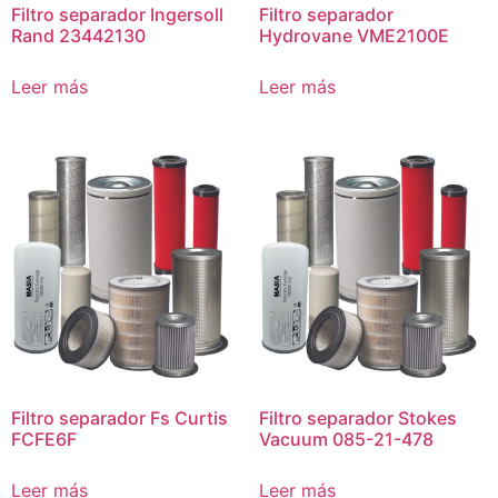
Filtro separador Ingersoll
Filtro separador
Rand 23442130
Hydrovane VME2100E
Leer más
Leer más
Filtro separador Fs Curtis
Filtro separador Stokes
FCFE6F
Vacuum 085-21-478
Leer más
Leer más