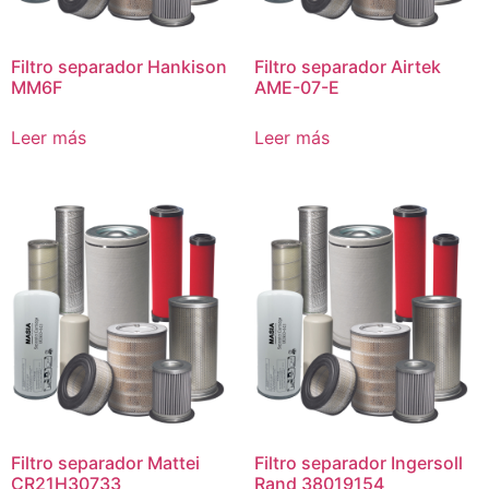
Filtro separador Hankison
Filtro separador Airtek
MM6F
AME-07-E
Leer más
Leer más
Filtro separador Mattei
Filtro separador Ingersoll
CR21H30733
Rand 38019154