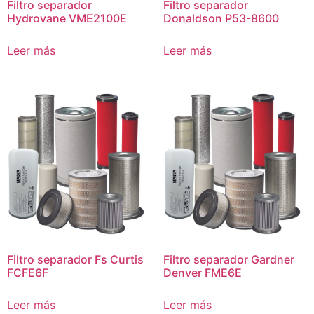
Filtro separador
Filtro separador
Hydrovane VME2100E
Donaldson P53-8600
Leer más
Leer más
Filtro separador Fs Curtis
Filtro separador Gardner
FCFE6F
Denver FME6E
Leer más
Leer más