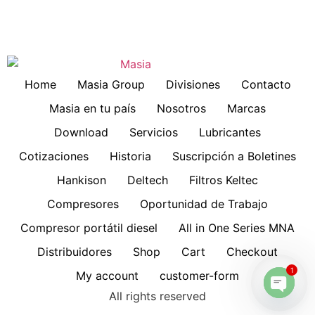
Home
Masia Group
Divisiones
Contacto
Masia en tu país
Nosotros
Marcas
Download
Servicios
Lubricantes
Cotizaciones
Historia
Suscripción a Boletines
Hankison
Deltech
Filtros Keltec
Compresores
Oportunidad de Trabajo
Compresor portátil diesel
All in One Series MNA
Distribuidores
Shop
Cart
Checkout
1
My account
customer-form
All rights reserved
Open 