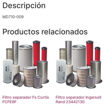
Descripción
MD710-009
Productos relacionados
Filtro separador Fs Curtis
Filtro separador Ingersoll
FCFE6F
Rand 23442130