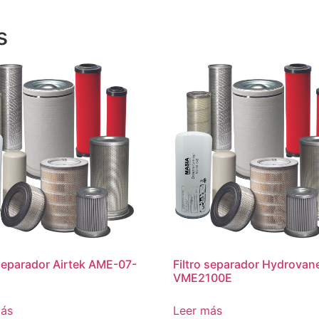
s
 separador Airtek AME-07-
Filtro separador Hydrovan
VME2100E
más
Leer más