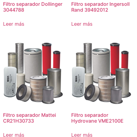
Filtro separador Dollinger
Filtro separador Ingersoll
3044788
Rand 39492012
Leer más
Leer más
Filtro separador Mattei
Filtro separador
CR21H30733
Hydrovane VME2100E
Leer más
Leer más