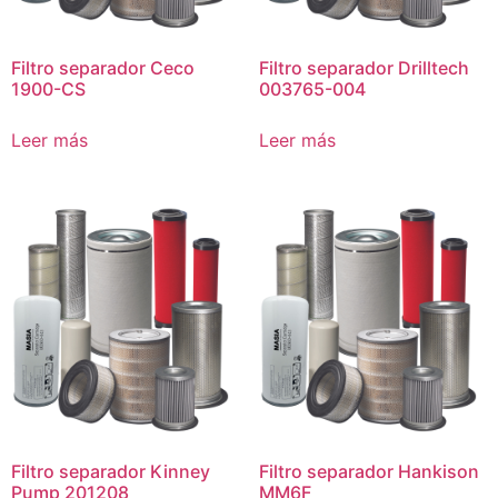
Filtro separador Ceco
Filtro separador Drilltech
1900-CS
003765-004
Leer más
Leer más
Filtro separador Kinney
Filtro separador Hankison
Pump 201208
MM6F