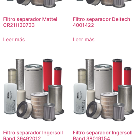
Filtro separador Mattei
Filtro separador Deltech
CR21H30733
4001422
Leer más
Leer más
Filtro separador Ingersoll
Filtro separador Ingersoll
Rand 39492012
Rand 38019154