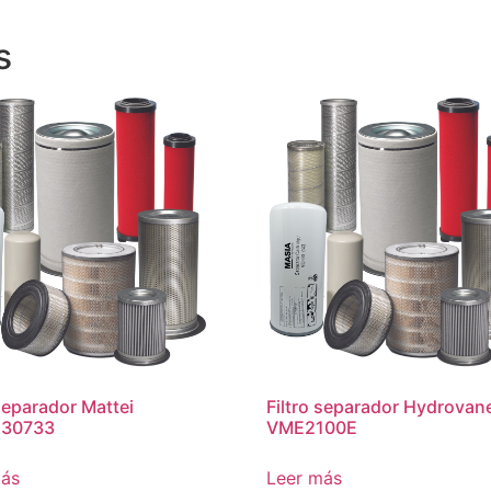
s
 separador Mattei
Filtro separador Hydrovan
30733
VME2100E
más
Leer más