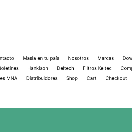
ntacto
Masia en tu país
Nosotros
Marcas
Dow
Boletines
Hankison
Deltech
Filtros Keltec
Comp
ries MNA
Distribuidores
Shop
Cart
Checkout