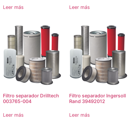
Leer más
Leer más
Filtro separador Drilltech
Filtro separador Ingersoll
003765-004
Rand 39492012
Leer más
Leer más