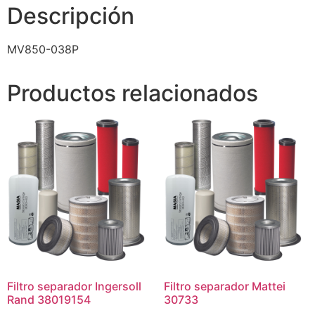
Descripción
MV850-038P
Productos relacionados
Filtro separador Ingersoll
Filtro separador Mattei
Rand 38019154
30733