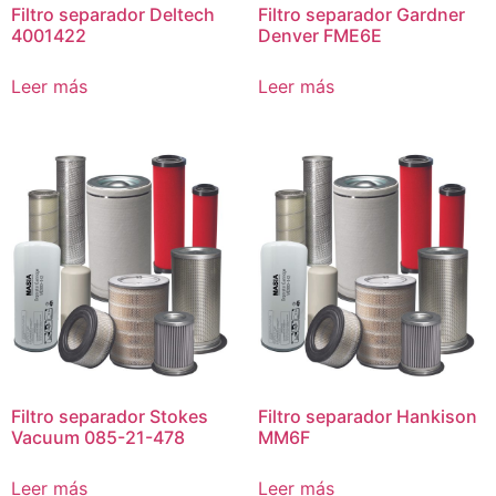
Filtro separador Deltech
Filtro separador Gardner
4001422
Denver FME6E
Leer más
Leer más
Filtro separador Stokes
Filtro separador Hankison
Vacuum 085-21-478
MM6F
Leer más
Leer más