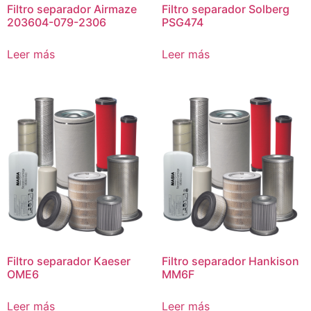
Filtro separador Airmaze
Filtro separador Solberg
203604-079-2306
PSG474
Leer más
Leer más
Filtro separador Kaeser
Filtro separador Hankison
OME6
MM6F
Leer más
Leer más