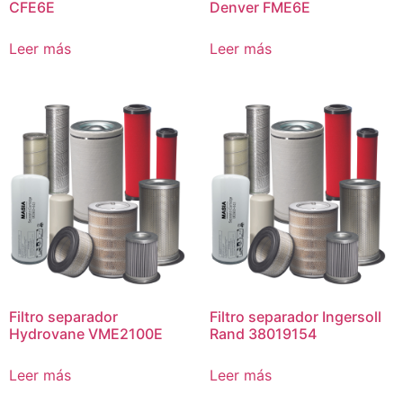
CFE6E
Denver FME6E
Leer más
Leer más
Filtro separador
Filtro separador Ingersoll
Hydrovane VME2100E
Rand 38019154
Leer más
Leer más