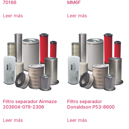
70166
MM6F
Leer más
Leer más
Filtro separador Airmaze
Filtro separador
203604-079-2306
Donaldson P53-8600
Leer más
Leer más